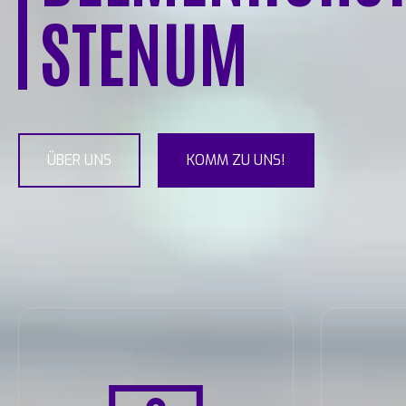
STENUM
ÜBER UNS
KOMM ZU UNS!