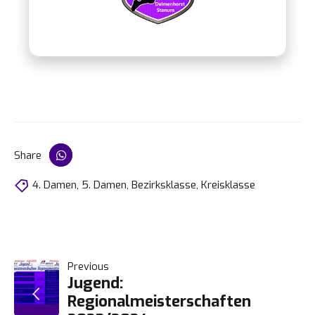
4
9
5
0
6
7
Share
8
4. Damen
,
5. Damen
,
Bezirksklasse
,
Kreisklasse
9
BEITRAGSNAVIGATION
Previous
0
Jugend:
Regionalmeisterschaften