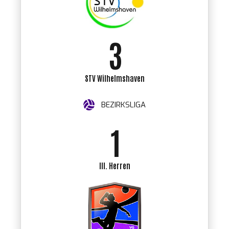
2
3
4
STV Wilhelmshaven
0
BEZIRKSLIGA
5
1
6
2
III. Herren
7
3
8