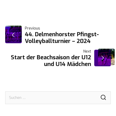
BEITRAGSNAVIGATION
Previous
44. Delmenhorster Pfingst-
Volleyballturnier – 2024
Next
Start der Beachsaison der U12
und U14 Mädchen
Suchen
nach: