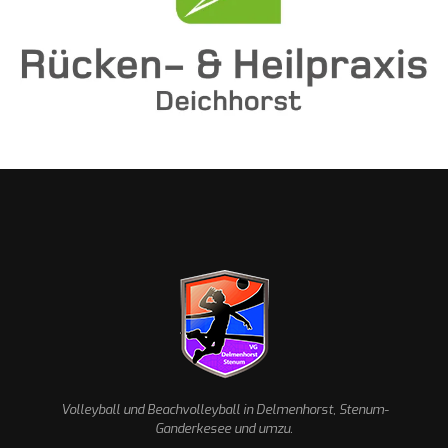
Volleyball und Beachvolleyball in Delmenhorst, Stenum-
Ganderkesee und umzu.