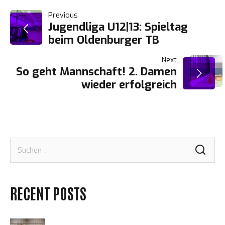
BEITRAGSNAVIGATION
Previous
Jugendliga U12|13: Spieltag
beim Oldenburger TB
Next
So geht Mannschaft! 2. Damen
wieder erfolgreich
Suchen
nach:
RECENT POSTS