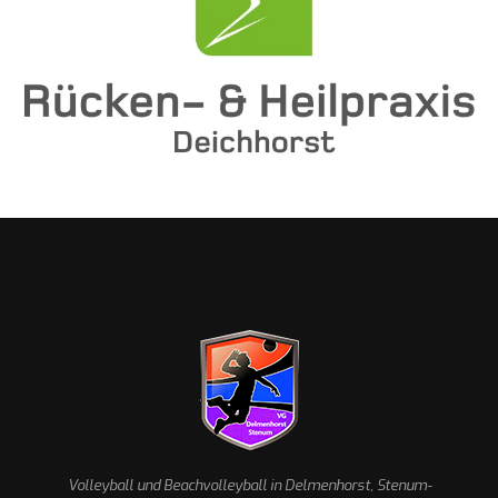
Volleyball und Beachvolleyball in Delmenhorst, Stenum-